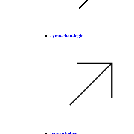
cymo-ebau-login
bauvorhaben