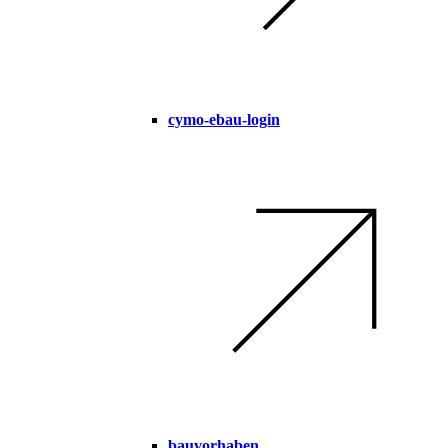
cymo-ebau-login
bauvorhaben