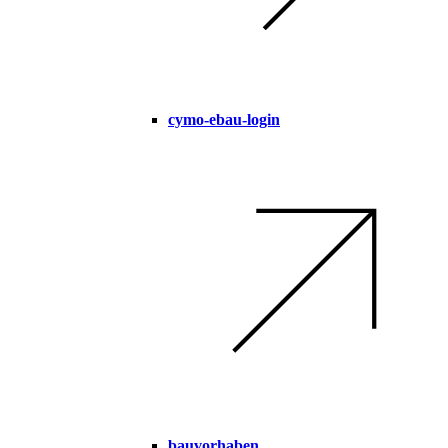
cymo-ebau-login
bauvorhaben