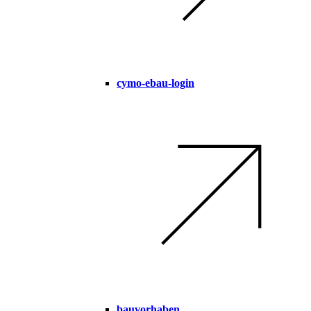
cymo-ebau-login
bauvorhaben