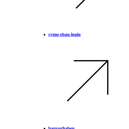
cymo-ebau-login
bauvorhaben