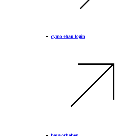
cymo-ebau-login
bauvorhaben