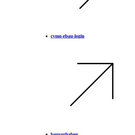
cymo-ebau-login
bauvorhaben